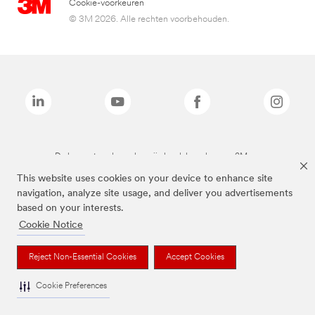
Cookie-voorkeuren
© 3M 2026. Alle rechten voorbehouden.
De bovenstaande merken zijn handelsmerken van 3M.we
This website uses cookies on your device to enhance site
navigation, analyze site usage, and deliver you advertisements
based on your interests.
Cookie Notice
Reject Non-Essential Cookies
Accept Cookies
Cookie Preferences