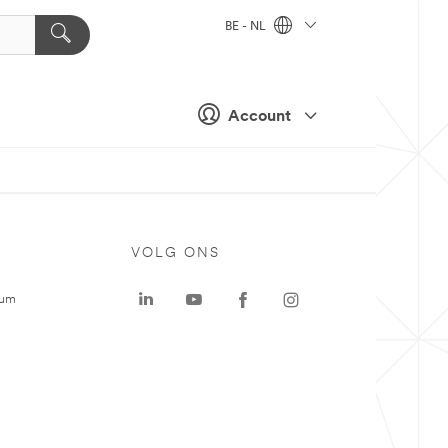
BE - NL
Account
VOLG ONS
rum