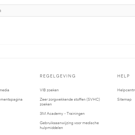
REGELGEVING
HELP
media
VIB zoeken
Helpcent
mentspagina
Zeer zorgwekkende stoffen (SVHC)
Sitemap
zoeken
3M Academy - Trainingen
Gebruiksaanwijzing voor medische
hulpmiddelen