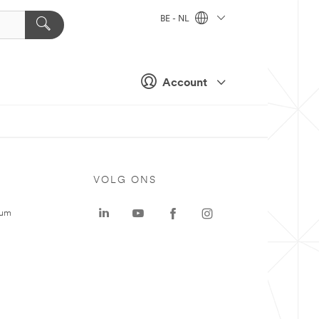
BE - NL
Account
VOLG ONS
rum