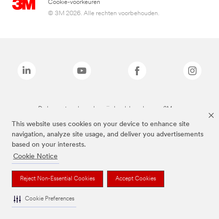
Cookie-voorkeuren
© 3M 2026. Alle rechten voorbehouden.
De bovenstaande merken zijn handelsmerken van 3M.we
This website uses cookies on your device to enhance site
navigation, analyze site usage, and deliver you advertisements
based on your interests.
Cookie Notice
Reject Non-Essential Cookies
Accept Cookies
Cookie Preferences