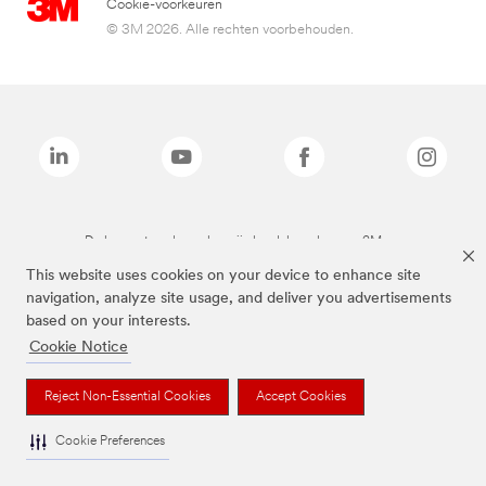
Cookie-voorkeuren
© 3M 2026. Alle rechten voorbehouden.
De bovenstaande merken zijn handelsmerken van 3M.we
This website uses cookies on your device to enhance site
navigation, analyze site usage, and deliver you advertisements
based on your interests.
Cookie Notice
Reject Non-Essential Cookies
Accept Cookies
Cookie Preferences