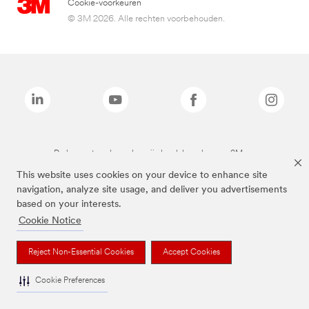
Cookie-voorkeuren
© 3M 2026. Alle rechten voorbehouden.
De bovenstaande merken zijn handelsmerken van 3M.we
This website uses cookies on your device to enhance site
navigation, analyze site usage, and deliver you advertisements
based on your interests.
Cookie Notice
Reject Non-Essential Cookies
Accept Cookies
Cookie Preferences