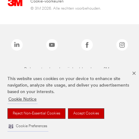
Cookie-voorkeuren
© 3M 2026. Alle rechten voorbehouden.
De bovenstaande merken zijn handelsmerken van 3M.we
This website uses cookies on your device to enhance site
navigation, analyze site usage, and deliver you advertisements
based on your interests.
Cookie Notice
Reject Non-Essential Cookies
Accept Cookies
Cookie Preferences