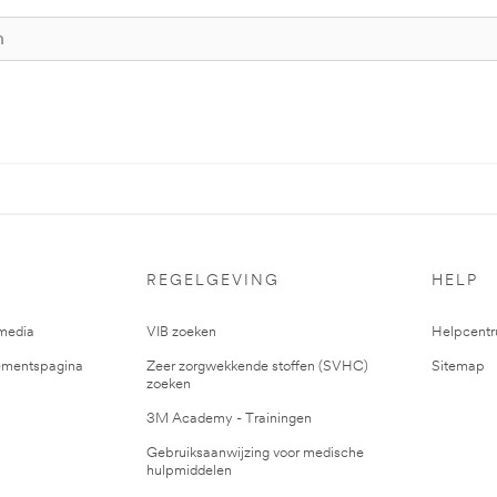
REGELGEVING
HELP
media
VIB zoeken
Helpcent
mentspagina
Zeer zorgwekkende stoffen (SVHC)
Sitemap
zoeken
3M Academy - Trainingen
Gebruiksaanwijzing voor medische
hulpmiddelen