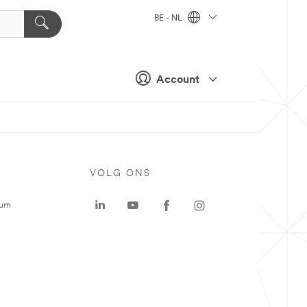
BE - NL
Account
VOLG ONS
rum