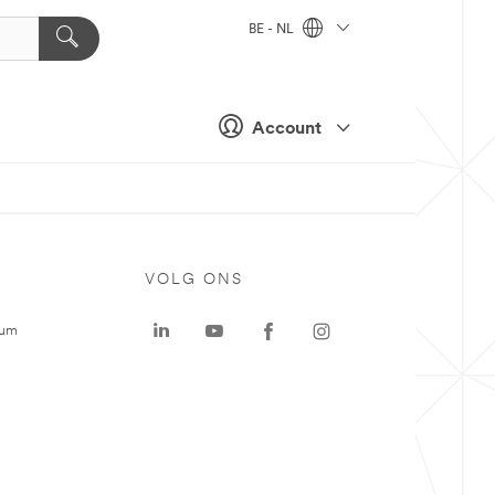
BE - NL
Account
VOLG ONS
rum