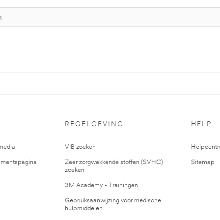
REGELGEVING
HELP
media
VIB zoeken
Helpcent
mentspagina
Zeer zorgwekkende stoffen (SVHC)
Sitemap
zoeken
3M Academy - Trainingen
Gebruiksaanwijzing voor medische
hulpmiddelen