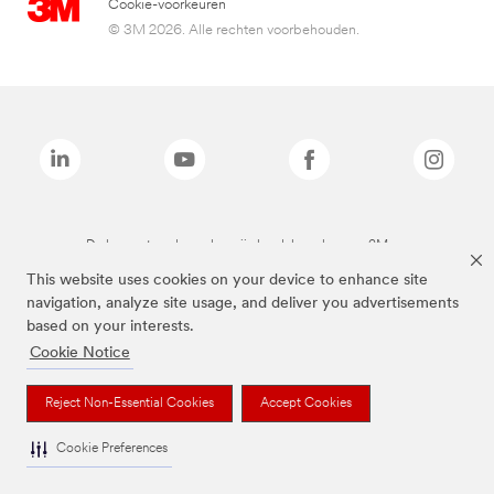
Cookie-voorkeuren
© 3M 2026. Alle rechten voorbehouden.
De bovenstaande merken zijn handelsmerken van 3M.we
This website uses cookies on your device to enhance site
navigation, analyze site usage, and deliver you advertisements
based on your interests.
Cookie Notice
Reject Non-Essential Cookies
Accept Cookies
Cookie Preferences