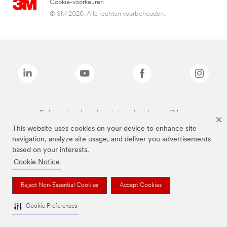
Cookie-voorkeuren
© 3M 2026. Alle rechten voorbehouden.
De bovenstaande merken zijn handelsmerken van 3M.we
This website uses cookies on your device to enhance site
navigation, analyze site usage, and deliver you advertisements
based on your interests.
Cookie Notice
Reject Non-Essential Cookies
Accept Cookies
Cookie Preferences