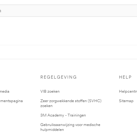
REGELGEVING
HELP
media
VIB zoeken
Helpcent
mentspagina
Zeer zorgwekkende stoffen (SVHC)
Sitemap
zoeken
3M Academy - Trainingen
Gebruiksaanwijzing voor medische
hulpmiddelen