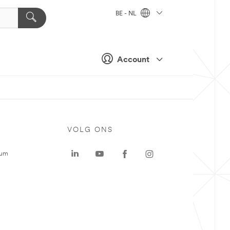
BE - NL
Account
VOLG ONS
rum