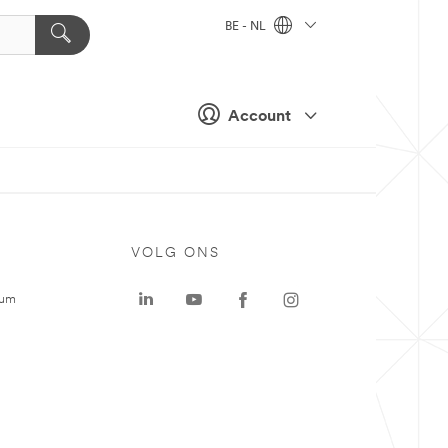
BE - NL
Account
VOLG ONS
rum