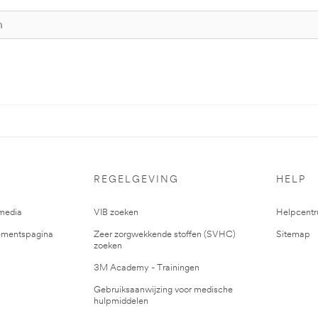
REGELGEVING
HELP
media
VIB zoeken
Helpcent
mentspagina
Zeer zorgwekkende stoffen (SVHC)
Sitemap
zoeken
3M Academy - Trainingen
Gebruiksaanwijzing voor medische
hulpmiddelen