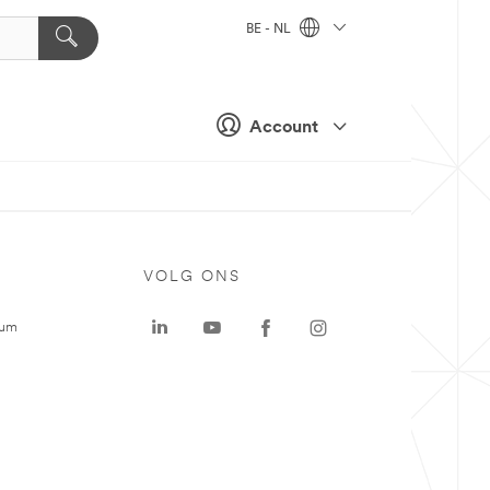
BE - NL
Account
VOLG ONS
rum