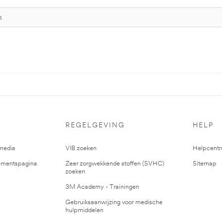
REGELGEVING
HELP
media
VIB zoeken
Helpcent
mentspagina
Zeer zorgwekkende stoffen (SVHC)
Sitemap
zoeken
3M Academy - Trainingen
Gebruiksaanwijzing voor medische
hulpmiddelen