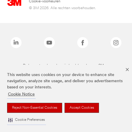
Cookie-voorkeuren
© 3M 2026. Alle rechten voorbehouden.
De bovenstaande merken zijn handelsmerken van 3M.we
This website uses cookies on your device to enhance site
navigation, analyze site usage, and deliver you advertisements
based on your interests.
Cookie Notice
Reject Non-Essential Cookies
Accept Cookies
Cookie Preferences