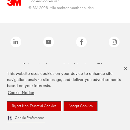
Cookie-voorkeuren
© 3M 2026. Alle rechten voorbehouden.
De bovenstaande merken zijn handelsmerken van 3M.we
This website uses cookies on your device to enhance site
navigation, analyze site usage, and deliver you advertisements
based on your interests.
Cookie Notice
Reject Non-Essential Cookies
Accept Cookies
Cookie Preferences