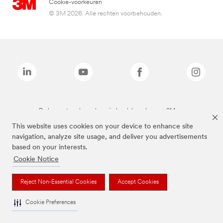
Cookie-voorkeuren
© 3M 2026. Alle rechten voorbehouden.
De bovenstaande merken zijn handelsmerken van 3M.we
This website uses cookies on your device to enhance site
navigation, analyze site usage, and deliver you advertisements
based on your interests.
Cookie Notice
Reject Non-Essential Cookies
Accept Cookies
Cookie Preferences