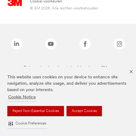
Cookie-voorkeuren
© 3M 2026. Alle rechten voorbehouden.
De bovenstaande merken zijn handelsmerken van 3M.we
This website uses cookies on your device to enhance site
navigation, analyze site usage, and deliver you advertisements
based on your interests.
Cookie Notice
Reject Non-Essential Cookies
Accept Cookies
Cookie Preferences