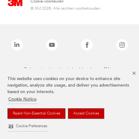
Cookie-voorkeuren
© 3M 2026. Alle rechten voorbehouden.
De bovenstaande merken zijn handelsmerken van 3M.we
This website uses cookies on your device to enhance site
navigation, analyze site usage, and deliver you advertisements
based on your interests.
Cookie Notice
Reject Non-Essential Cookies
Accept Cookies
Cookie Preferences