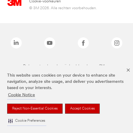
Cookie-voorkeuren
© 3M 2026. Alle rechten voorbehouden.
De bovenstaande merken zijn handelsmerken van 3M.we
This website uses cookies on your device to enhance site
navigation, analyze site usage, and deliver you advertisements
based on your interests.
Cookie Notice
Reject Non-Essential Cookies
Accept Cookies
Cookie Preferences