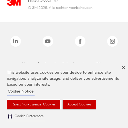
Cookie-voorkeuren
© 3M 2026. Alle rechten voorbehouden.
De bovenstaande merken zijn handelsmerken van 3M.we
This website uses cookies on your device to enhance site
navigation, analyze site usage, and deliver you advertisements
based on your interests.
Cookie Notice
Reject Non-Essential Cookies
Accept Cookies
Cookie Preferences