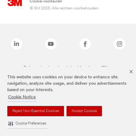
Cookie-voorkeuren
© 3M 2026. Alle rechten voorbehouden.
De bovenstaande merken zijn handelsmerken van 3M.we
This website uses cookies on your device to enhance site
navigation, analyze site usage, and deliver you advertisements
based on your interests.
Cookie Notice
Reject Non-Essential Cookies
Accept Cookies
Cookie Preferences