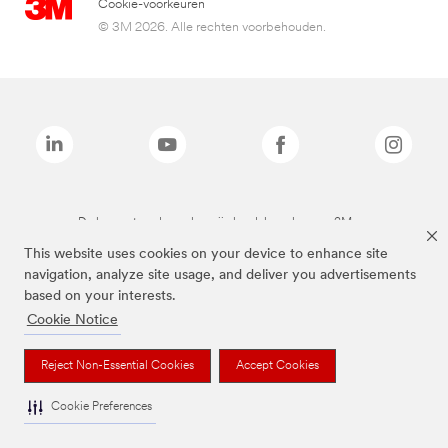
Cookie-voorkeuren
© 3M 2026. Alle rechten voorbehouden.
De bovenstaande merken zijn handelsmerken van 3M.we
This website uses cookies on your device to enhance site
navigation, analyze site usage, and deliver you advertisements
based on your interests.
Cookie Notice
Reject Non-Essential Cookies
Accept Cookies
Cookie Preferences