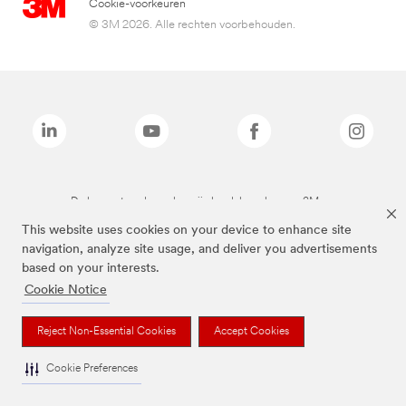
Cookie-voorkeuren
© 3M 2026. Alle rechten voorbehouden.
De bovenstaande merken zijn handelsmerken van 3M.we
This website uses cookies on your device to enhance site
navigation, analyze site usage, and deliver you advertisements
based on your interests.
Cookie Notice
Reject Non-Essential Cookies
Accept Cookies
Cookie Preferences