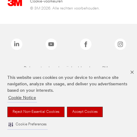
Cookie-voorkeuren
© 3M 2026. Alle rechten voorbehouden.
De bovenstaande merken zijn handelsmerken van 3M.we
This website uses cookies on your device to enhance site
navigation, analyze site usage, and deliver you advertisements
based on your interests.
Cookie Notice
Reject Non-Essential Cookies
Accept Cookies
Cookie Preferences