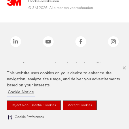
Cookie-voorkeuren
© 3M 2026. Alle rechten voorbehouden.
De bovenstaande merken zijn handelsmerken van 3M.we
This website uses cookies on your device to enhance site
navigation, analyze site usage, and deliver you advertisements
based on your interests.
Cookie Notice
Reject Non-Essential Cookies
Accept Cookies
Cookie Preferences