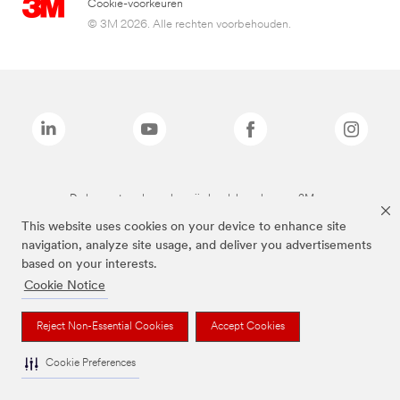
Cookie-voorkeuren
© 3M 2026. Alle rechten voorbehouden.
De bovenstaande merken zijn handelsmerken van 3M.we
This website uses cookies on your device to enhance site
navigation, analyze site usage, and deliver you advertisements
based on your interests.
Cookie Notice
Reject Non-Essential Cookies
Accept Cookies
Cookie Preferences