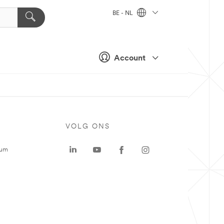
BE - NL
Account
VOLG ONS
rum