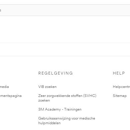
REGELGEVING
HELP
media
VIB zoeken
Helpcent
mentspagina
Zeer zorgwekkende stoffen (SVHC)
Sitemap
zoeken
3M Academy - Trainingen
Gebruiksaanwijzing voor medische
hulpmiddelen