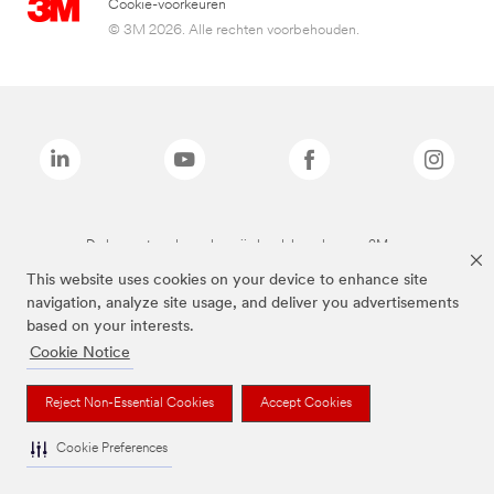
Cookie-voorkeuren
© 3M 2026. Alle rechten voorbehouden.
De bovenstaande merken zijn handelsmerken van 3M.we
This website uses cookies on your device to enhance site
navigation, analyze site usage, and deliver you advertisements
based on your interests.
Cookie Notice
Reject Non-Essential Cookies
Accept Cookies
Cookie Preferences