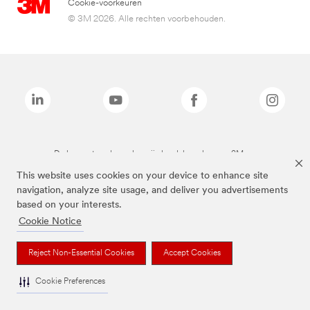
Cookie-voorkeuren
© 3M 2026. Alle rechten voorbehouden.
De bovenstaande merken zijn handelsmerken van 3M.we
This website uses cookies on your device to enhance site
navigation, analyze site usage, and deliver you advertisements
based on your interests.
Cookie Notice
Reject Non-Essential Cookies
Accept Cookies
Cookie Preferences