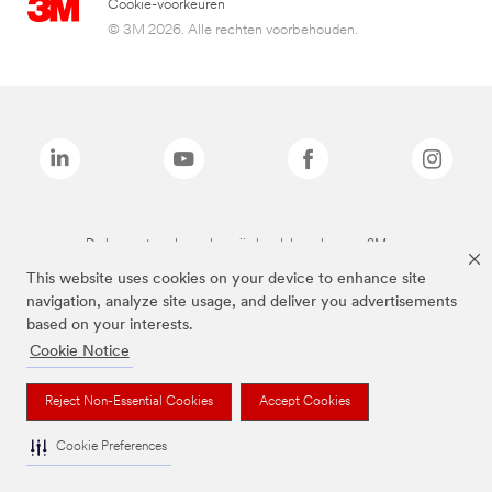
Cookie-voorkeuren
© 3M 2026. Alle rechten voorbehouden.
De bovenstaande merken zijn handelsmerken van 3M.we
This website uses cookies on your device to enhance site
navigation, analyze site usage, and deliver you advertisements
based on your interests.
Cookie Notice
Reject Non-Essential Cookies
Accept Cookies
Cookie Preferences