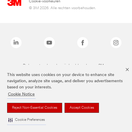
Cookie-voorkeuren
© 3M 2026. Alle rechten voorbehouden.
De bovenstaande merken zijn handelsmerken van 3M.we
This website uses cookies on your device to enhance site
navigation, analyze site usage, and deliver you advertisements
based on your interests.
Cookie Notice
Reject Non-Essential Cookies
Accept Cookies
Cookie Preferences