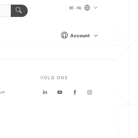
BE - NL
Account
VOLG ONS
rum