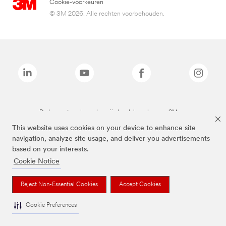
Cookie-voorkeuren
© 3M 2026. Alle rechten voorbehouden.
De bovenstaande merken zijn handelsmerken van 3M.we
This website uses cookies on your device to enhance site
navigation, analyze site usage, and deliver you advertisements
based on your interests.
Cookie Notice
Reject Non-Essential Cookies
Accept Cookies
Cookie Preferences