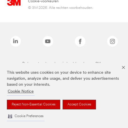
Cookie-voorkeuren
© 3M 2026. Alle rechten voorbehouden.
De bovenstaande merken zijn handelsmerken van 3M.we
This website uses cookies on your device to enhance site
navigation, analyze site usage, and deliver you advertisements
based on your interests.
Cookie Notice
Reject Non-Essential Cookies
Accept Cookies
Cookie Preferences