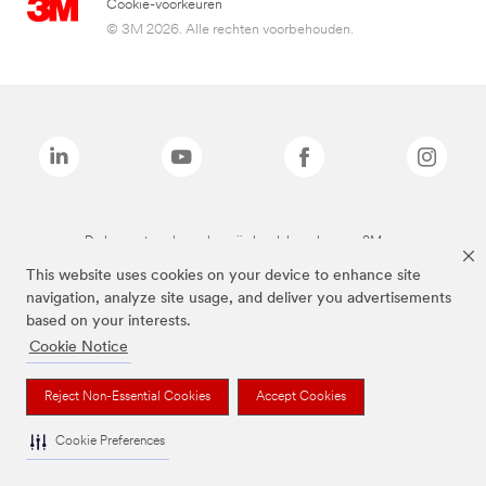
Cookie-voorkeuren
© 3M 2026. Alle rechten voorbehouden.
De bovenstaande merken zijn handelsmerken van 3M.we
This website uses cookies on your device to enhance site
navigation, analyze site usage, and deliver you advertisements
based on your interests.
Cookie Notice
Reject Non-Essential Cookies
Accept Cookies
Cookie Preferences