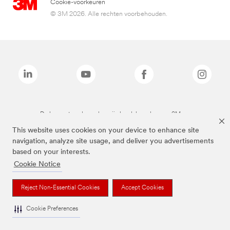
Cookie-voorkeuren
© 3M 2026. Alle rechten voorbehouden.
De bovenstaande merken zijn handelsmerken van 3M.we
This website uses cookies on your device to enhance site
navigation, analyze site usage, and deliver you advertisements
based on your interests.
Cookie Notice
Reject Non-Essential Cookies
Accept Cookies
Cookie Preferences