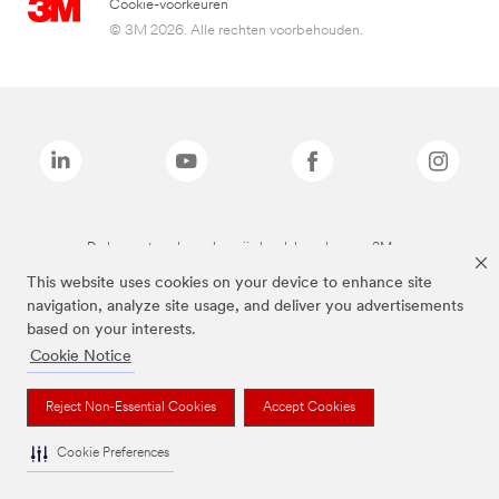
Cookie-voorkeuren
© 3M 2026. Alle rechten voorbehouden.
De bovenstaande merken zijn handelsmerken van 3M.we
This website uses cookies on your device to enhance site
navigation, analyze site usage, and deliver you advertisements
based on your interests.
Cookie Notice
Reject Non-Essential Cookies
Accept Cookies
Cookie Preferences