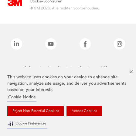
Cookie-voorkeuren
© 3M 2026. Alle rechten voorbehouden.
De bovenstaande merken zijn handelsmerken van 3M.we
This website uses cookies on your device to enhance site
navigation, analyze site usage, and deliver you advertisements
based on your interests.
Cookie Notice
Reject Non-Essential Cookies
Accept Cookies
Cookie Preferences