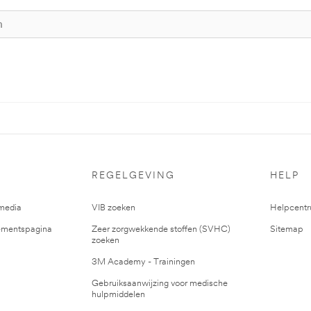
REGELGEVING
HELP
media
VIB zoeken
Helpcent
mentspagina
Zeer zorgwekkende stoffen (SVHC)
Sitemap
zoeken
3M Academy - Trainingen
Gebruiksaanwijzing voor medische
hulpmiddelen