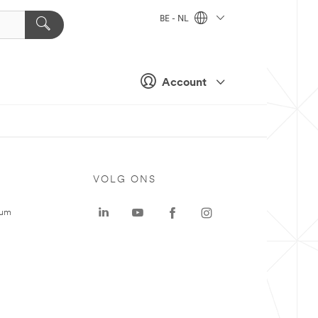
BE - NL
Account
VOLG ONS
rum