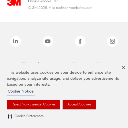
Cookie-voorkeuren
© 3M 2026. Alle rechten voorbehouden.
De bovenstaande merken zijn handelsmerken van 3M.we
This website uses cookies on your device to enhance site
navigation, analyze site usage, and deliver you advertisements
based on your interests.
Cookie Notice
Reject Non-Essential Cookies
Accept Cookies
Cookie Preferences