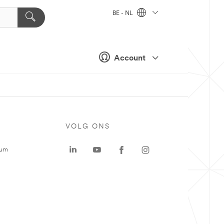
BE - NL
Account
VOLG ONS
rum