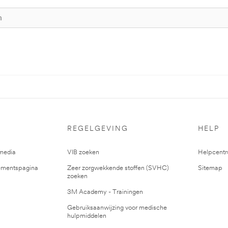
REGELGEVING
HELP
media
VIB zoeken
Helpcent
mentspagina
Zeer zorgwekkende stoffen (SVHC)
Sitemap
zoeken
3M Academy - Trainingen
Gebruiksaanwijzing voor medische
hulpmiddelen