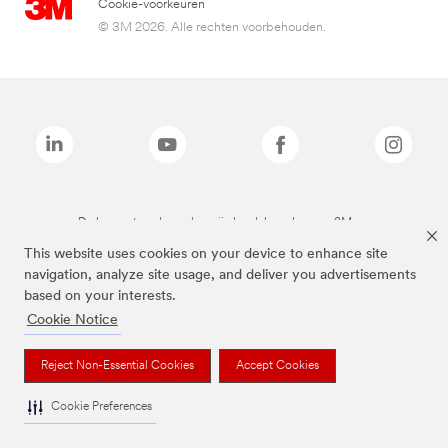
Cookie-voorkeuren
© 3M 2026. Alle rechten voorbehouden.
De bovenstaande merken zijn handelsmerken van 3M.we
This website uses cookies on your device to enhance site
navigation, analyze site usage, and deliver you advertisements
based on your interests.
Cookie Notice
Reject Non-Essential Cookies
Accept Cookies
Cookie Preferences