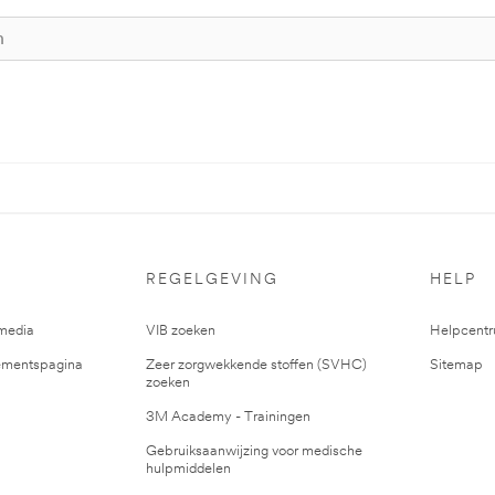
REGELGEVING
HELP
media
VIB zoeken
Helpcent
mentspagina
Zeer zorgwekkende stoffen (SVHC)
Sitemap
zoeken
3M Academy - Trainingen
Gebruiksaanwijzing voor medische
hulpmiddelen