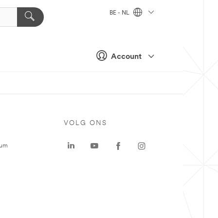
BE - NL
Account
VOLG ONS
rum