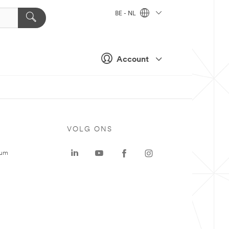
BE - NL
Account
VOLG ONS
rum