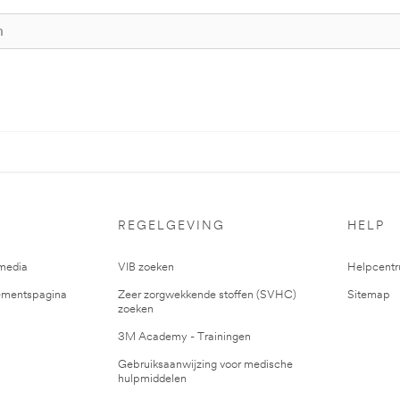
REGELGEVING
HELP
media
VIB zoeken
Helpcent
mentspagina
Zeer zorgwekkende stoffen (SVHC)
Sitemap
zoeken
3M Academy - Trainingen
Gebruiksaanwijzing voor medische
hulpmiddelen