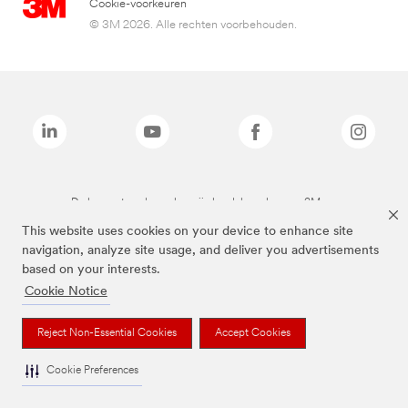
Cookie-voorkeuren
© 3M 2026. Alle rechten voorbehouden.
De bovenstaande merken zijn handelsmerken van 3M.we
This website uses cookies on your device to enhance site
navigation, analyze site usage, and deliver you advertisements
based on your interests.
Cookie Notice
Reject Non-Essential Cookies
Accept Cookies
Cookie Preferences