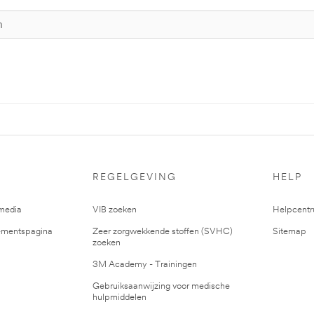
REGELGEVING
HELP
media
VIB zoeken
Helpcent
mentspagina
Zeer zorgwekkende stoffen (SVHC)
Sitemap
zoeken
3M Academy - Trainingen
Gebruiksaanwijzing voor medische
hulpmiddelen