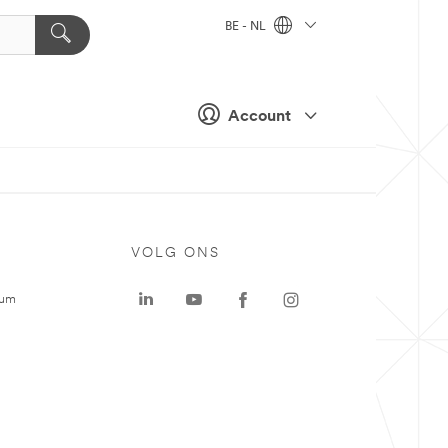
BE - NL
Account
VOLG ONS
rum