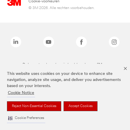
Cookie-voorkeuren
© 3M 2026. Alle rechten voorbehouden.
De bovenstaande merken zijn handelsmerken van 3M.we
This website uses cookies on your device to enhance site
navigation, analyze site usage, and deliver you advertisements
based on your interests.
Cookie Notice
Reject Non-Essential Cookies
Accept Cookies
Cookie Preferences