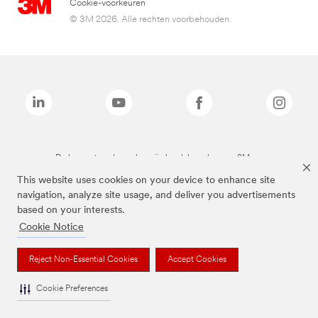
Cookie-voorkeuren
© 3M 2026. Alle rechten voorbehouden.
De bovenstaande merken zijn handelsmerken van 3M.we
This website uses cookies on your device to enhance site
navigation, analyze site usage, and deliver you advertisements
based on your interests.
Cookie Notice
Reject Non-Essential Cookies
Accept Cookies
Cookie Preferences