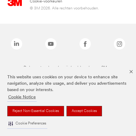
Cookie-voorkeuren
© 3M 2026. Alle rechten voorbehouden.
De bovenstaande merken zijn handelsmerken van 3M.we
This website uses cookies on your device to enhance site
navigation, analyze site usage, and deliver you advertisements
based on your interests.
Cookie Notice
Reject Non-Essential Cookies
Accept Cookies
Cookie Preferences